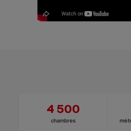
4 500
chambres
mètr